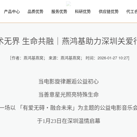
产品中心
品质优势
服务优势
科研优势
供应链优势
代工
术无界 生命共融｜燕鸿基助力深圳关爱
［作者：燕鸿基燕窝； 来源：燕鸿基燕窝； 时间：2026-01-27 10:27]
当电影旋律邂逅公益初心
当善意星光照亮特殊生命
一场以 「有爱无碍・融合未来」为主题的公益电影音乐
于1月23日在深圳温情启幕