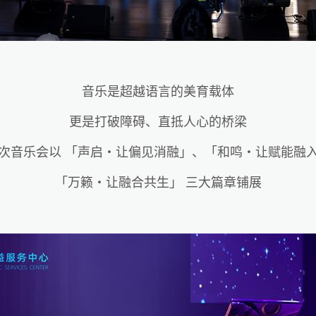
音乐是超越语言的美育载体
更是打破障碍、直抵人心的桥梁
次音乐会以
「声启・让偏见消融」
、「和鸣・让赋能融
「万籁・让融合共生」
三大篇章铺展